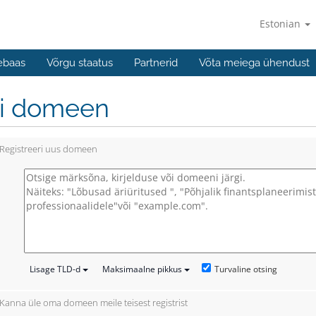
Estonian
ebaas
Võrgu staatus
Partnerid
Võta meiega ühendust
li domeen
Registreeri uus domeen
Turvaline otsing
Lisage TLD-d
Maksimaalne pikkus
Kanna üle oma domeen meile teisest registrist