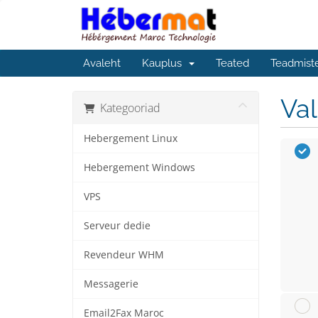
Avaleht
Kauplus
Teated
Teadmist
Va
Kategooriad
Hebergement Linux
Hebergement Windows
VPS
Serveur dedie
Revendeur WHM
Messagerie
Email2Fax Maroc