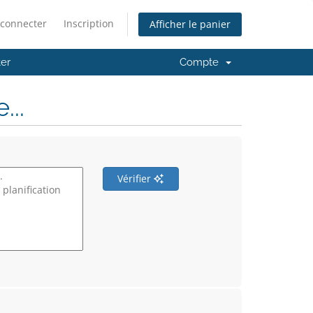
 connecter
Inscription
Afficher le panier
er
Compte
..
Vérifier