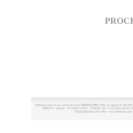
PROC
Hebermat.com est un service de la Sté
MOFACOM
SARL au capital de 100 000 
06992315 Patente : 47129302 CNSS : 8786595 Tel :(+212) 0524 89 02 19 -
info(@)hebermat.com Web : www.hebermat.com -