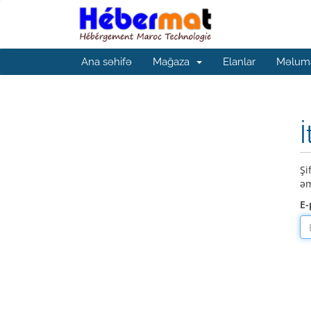
Ana səhifə
Mağaza
Elanlar
Məluma
İ
Şi
əm
E-