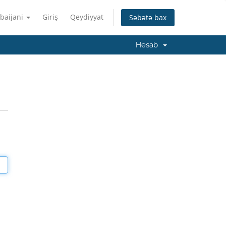
baijani
Giriş
Qeydiyyat
Səbətə bax
Hesab