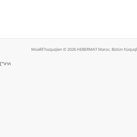
Müəllif hüquqları © 2026 HEBERMAT Maroc. Bütün hüquql
["
\r\n