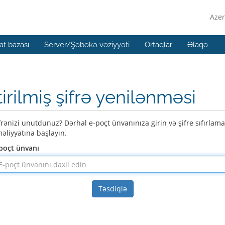
Azer
t bazası
Server/Şəbəkə vəziyyəti
Ortaqlar
Əlaqə
tirilmiş şifrə yenilənməsi
frənizi unutdunuz? Dərhal e-poçt ünvanınıza girin və şifre sıfırlama
əliyyatına başlayın.
poçt ünvanı
Təsdiqlə