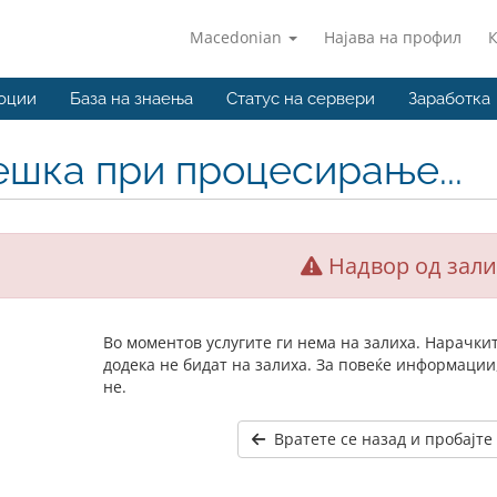
Macedonian
Најава на профил
оции
База на знаења
Статус на сервери
Заработка
ешка при процесирање...
Надвор од зали
Во моментов услугите ги нема на залиха. Нарачки
додека не бидат на залиха. За повеќе информации
не.
Вратете се назад и пробајте