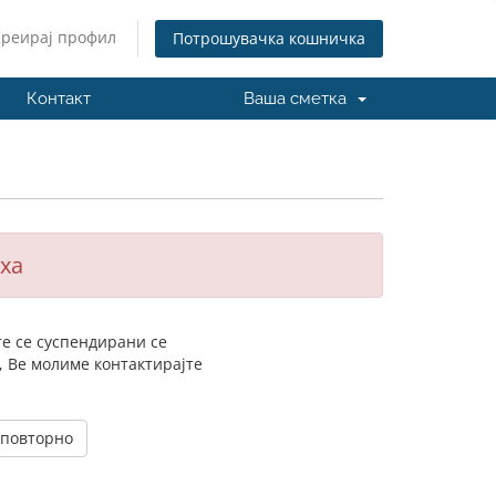
Креирај профил
Потрошувачка кошничка
Контакт
Ваша сметка
ха
те се суспендирани се
, Ве молиме контактирајте
 повторно