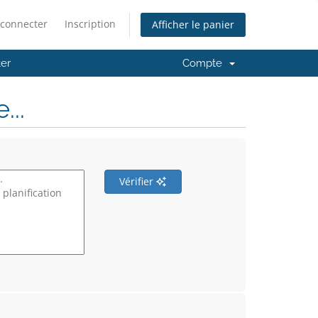
 connecter
Inscription
Afficher le panier
er
Compte
..
Vérifier