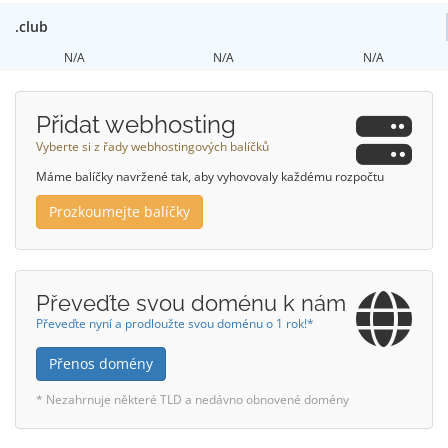
.club
N/A
N/A
N/A
Přidat webhosting
Vyberte si z řady webhostingových balíčků
Máme balíčky navržené tak, aby vyhovovaly každému rozpočtu
Prozkoumejte balíčky
Převeďte svou doménu k nám
Převeďte nyní a prodloužte svou doménu o 1 rok!*
Přenos domény
* Nezahrnuje některé TLD a nedávno obnovené domény