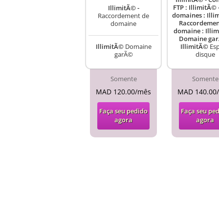
FTP : IllimitÃ© 
IllimitÃ© -
domaines : Illi
Raccordement de
Raccordemen
domaine
domaine : Illim
Domaine gar
IllimitÃ©
Domaine
IllimitÃ©
Esp
garÃ©
disque
Somente
Somente
MAD 120.00/mês
MAD 140.00
Faça seu pedido
Faça seu pe
agora
agora