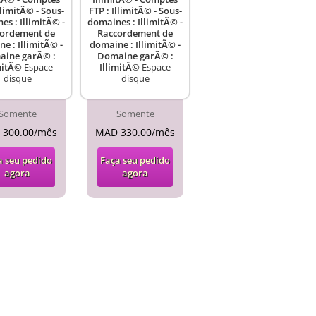
llimitÃ© - Sous-
FTP : IllimitÃ© - Sous-
s : IllimitÃ© -
domaines : IllimitÃ© -
ordement de
Raccordement de
e : IllimitÃ© -
domaine : IllimitÃ© -
ine garÃ© :
Domaine garÃ© :
mitÃ©
Espace
IllimitÃ©
Espace
disque
disque
Somente
Somente
 300.00/mês
MAD 330.00/mês
a seu pedido
Faça seu pedido
agora
agora