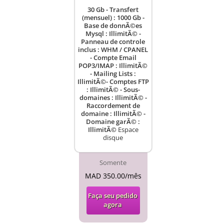
30 Gb - Transfert
(mensuel) : 1000 Gb -
Base de donnÃ©es
Mysql : IllimitÃ© -
Panneau de controle
inclus : WHM / CPANEL
- Compte Email
POP3/IMAP : IllimitÃ©
- Mailing Lists :
IllimitÃ©- Comptes FTP
: IllimitÃ© - Sous-
domaines : IllimitÃ© -
Raccordement de
domaine : IllimitÃ© -
Domaine garÃ© :
IllimitÃ©
Espace
disque
Somente
MAD 350.00/mês
Faça seu pedido
agora