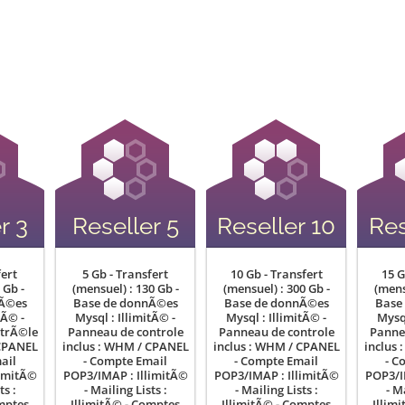
r 3
Reseller 5
Reseller 10
Res
fert
5 Gb - Transfert
10 Gb - Transfert
15 G
 Gb -
(mensuel) : 130 Gb -
(mensuel) : 300 Gb -
(mens
nÃ©es
Base de donnÃ©es
Base de donnÃ©es
Base
tÃ© -
Mysql : IllimitÃ© -
Mysql : IllimitÃ© -
Mysql
trÃ©le
Panneau de controle
Panneau de controle
Panne
 CPANEL
inclus : WHM / CPANEL
inclus : WHM / CPANEL
inclus
ail
- Compte Email
- Compte Email
- C
limitÃ©
POP3/IMAP : IllimitÃ©
POP3/IMAP : IllimitÃ©
POP3/I
ts :
- Mailing Lists :
- Mailing Lists :
- M
omptes
IllimitÃ© - Comptes
IllimitÃ© - Comptes
Illim