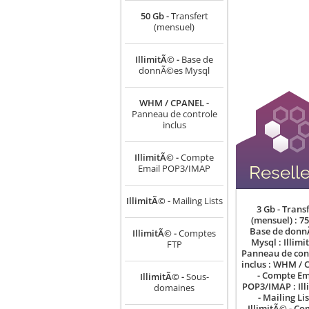
50 Gb -
Transfert
(mensuel)
IllimitÃ© -
Base de
donnÃ©es Mysql
WHM / CPANEL -
Panneau de controle
inclus
IllimitÃ© -
Compte
Reselle
Email POP3/IMAP
IllimitÃ© -
Mailing Lists
3 Gb - Trans
(mensuel) : 75
Base de don
IllimitÃ© -
Comptes
Mysql : Illimi
FTP
Panneau de con
inclus : WHM /
- Compte Em
IllimitÃ© -
Sous-
POP3/IMAP : Il
domaines
- Mailing Lis
IllimitÃ© - C