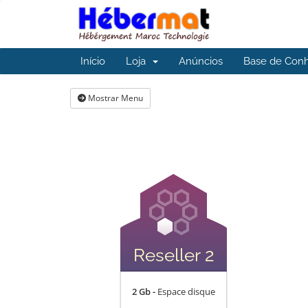
Início
Loja
Anúncios
Base de Con
Mostrar Menu
Reseller 2
2 Gb -
Espace disque