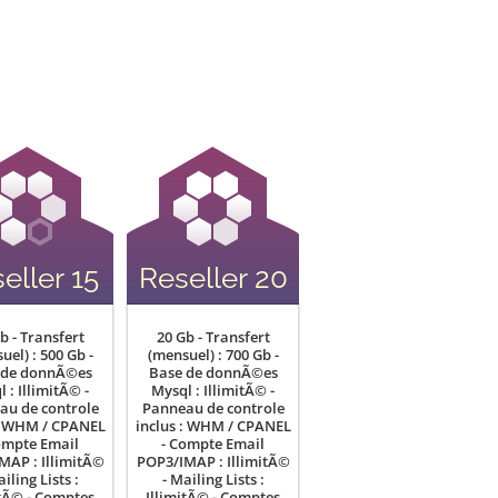
eller 15
Reseller 20
b - Transfert
20 Gb - Transfert
uel) : 500 Gb -
(mensuel) : 700 Gb -
 de donnÃ©es
Base de donnÃ©es
 : IllimitÃ© -
Mysql : IllimitÃ© -
au de controle
Panneau de controle
 : WHM / CPANEL
inclus : WHM / CPANEL
ompte Email
- Compte Email
MAP : IllimitÃ©
POP3/IMAP : IllimitÃ©
ailing Lists :
- Mailing Lists :
itÃ© - Comptes
IllimitÃ© - Comptes