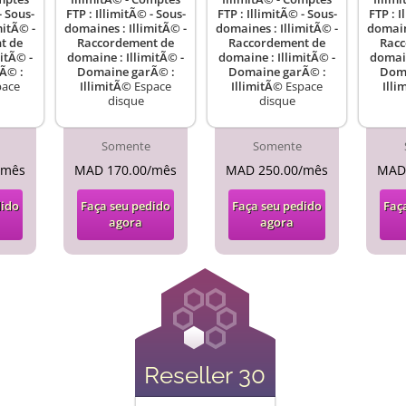
- Sous-
FTP : IllimitÃ© - Sous-
FTP : IllimitÃ© - Sous-
FTP : I
mitÃ© -
domaines : IllimitÃ© -
domaines : IllimitÃ© -
domaine
t de
Raccordement de
Raccordement de
Racc
itÃ© -
domaine : IllimitÃ© -
domaine : IllimitÃ© -
domain
Ã© :
Domaine garÃ© :
Domaine garÃ© :
Doma
ace
IllimitÃ©
Espace
IllimitÃ©
Espace
Illi
disque
disque
Somente
Somente
/mês
MAD 170.00/mês
MAD 250.00/mês
MAD
dido
Faça seu pedido
Faça seu pedido
Faç
agora
agora
Reseller 30