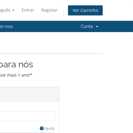
uguês
Entrar
Registar
Ver Carrinho
te-nos
Conta
para nós
por mais 1 ano!*
Ajuda