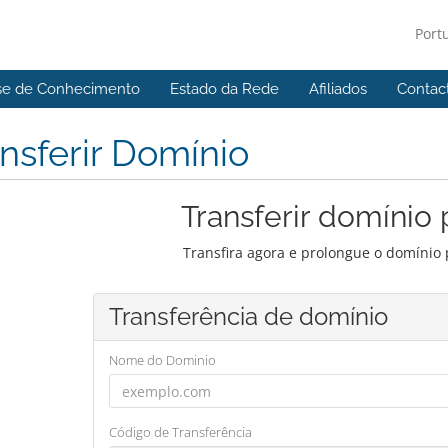
Port
se de Conhecimento
Estado da Rede
Afiliados
Contac
nsferir Domínio
Transferir domínio 
Transfira agora e prolongue o domínio 
Transferência de domínio
Nome do Dominio
Código de Transferência