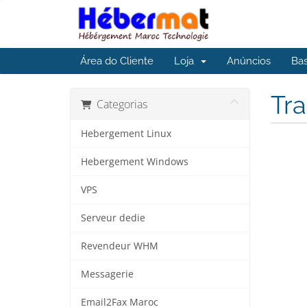
Área do Cliente
Loja
Anúncios
Ba
Tra
Categorias
Hebergement Linux
Hebergement Windows
VPS
Serveur dedie
Revendeur WHM
Messagerie
Email2Fax Maroc